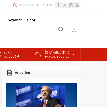
Ağustos 2026, 07:14:36
t
Spor
İSTANBUL
31°C
PARÇALI BULUTLU
ivden