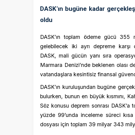
vatandaşlara kesintisiz finansal güvence s
DASK’ın kuruluşundan bugüne gerçekleştirdi
bulurken, bunun en büyük kısmını, Kahrama
Söz konusu deprem sonrası DASK’a toplam 6
yüzde 99’unda inceleme süreci kısa süre
dosyası için toplam 39 milyar 343 milyon lir
Türkiye’de yakın zamanda yaşanan depreml
verilere bakıldığında, Kahramanmaraş son
İzmir’deki deprem sonrasında gerçekleştir
tutar 472 milyon lira oldu.
2020 yılında Elazığ’a deprem sonrası yap
Malatya-Kale depreminde ödenen tutar 39
İstanbul’a ödenen tutar 155 milyon lira olarak
Deprem sonrası sigortalılık oranları art