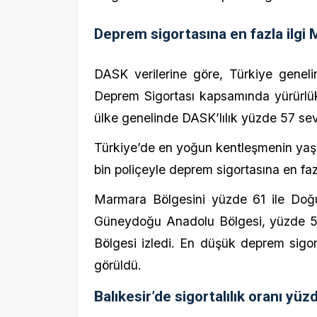
Deprem Sigortası kapsamında yürürlükteki p
ülke genelinde DASK’lılık yüzde 57 seviyesin
Türkiye’de en yoğun kentleşmenin yaşandığ
bin poliçeyle deprem sigortasına en fazla ilg
Marmara Bölgesini yüzde 61 ile Doğu Ana
Güneydoğu Anadolu Bölgesi, yüzde 56 ile 
Bölgesi izledi. En düşük deprem sigortası 
görüldü.
Balıkesir’de sigortalılık oranı yüzde 
10 Ağustos’ta Balıkesir’in Sındırgı ilçesi
ilişkin ilk hasar ihbarı olaydan yaklaşık bir
kadar DASK’a ulaşan toplam ihbar sayıs
atamaları da hızlıca gerçekleştirildi. Balıkesi
ortalamasının üstünde olduğu görüldü.