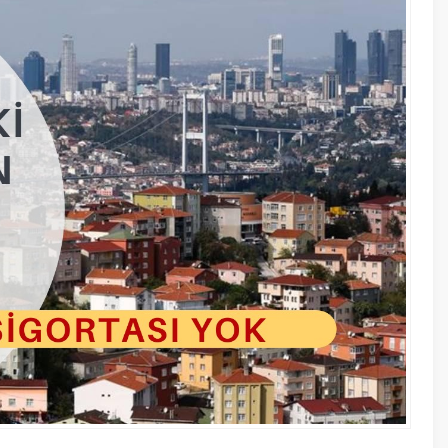
22 Kasım 
Kılıçdaro
güçlü olm
26 Temmuz
Cep Herk
A
A
+
-