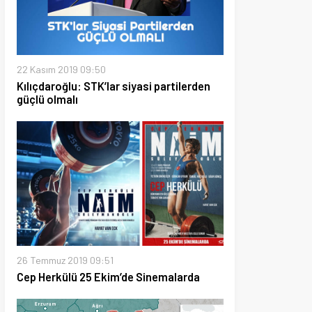
2019 09:50
ğlu: STK’lar siyasi partilerden
alı
 2019 09:51
ülü 25 Ekim’de Sinemalarda