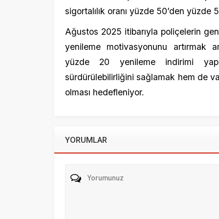
Beni sonraki yorumlar için e-posta ile bilgilendir.
Beni yeni yazılarda e-posta ile bilgilendir.
Henüz yorum yapılmamış. İlk yorumu yukarıdaki form aracıl