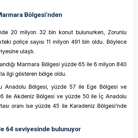
oliçe sayısı 11 milyon 491 bin oldu. Böylece
e ulaştı.
ı Marmara Bölgesi yüzde 65 ile 6 milyon 840
i gösteren bölge oldu.
24 Mayıs 2
dolu Bölgesi, yüzde 57 ile Ege Bölgesi ve
Yağan ya
Akdeniz Bölgesi ve yüzde 50 ile İç Anadolu
çamurla 
oranı ise yüzde 45 ile Karadeniz Bölgesi’nde
64 seviyesinde bulunuyor
nde meydana gelen 6,1 büyüklüğündeki depreme
 saat sonra alınırken, depremin ertesi sabahına
ı 15 oldu. Bu ihbarların tamamına eksper
21 Mayıs 2
r sigortalılık oranının ise yüzde 64 ile Türkiye
Ortalık i
yaptı