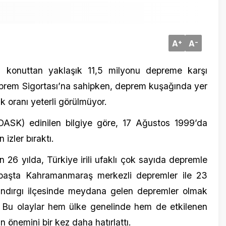
ttan yaklaşık 11,5 milyonu depreme karşı
rtası​​​​​​​’na sahipken, deprem kuşağında yer
20 Ekim 20
nı yeterli görülmüyor.
Van’da K
Büyüklü
 edinilen bilgiye göre, 17 Ağustos 1999’da
bıraktı.
a, Türkiye irili ufaklı çok sayıda depremle
ta Kahramanmaraş merkezli depremler ile 23
rgı ilçesinde meydana gelen depremler olmak
laylar hem ülke genelinde hem de etkilenen
ni bir kez daha hatırlattı.
15 Nisan 2
TRT 23 Ni
mara Bölgesi’nden
800 Çoc
20 milyon 32 bin konut bulunurken, Zorunlu