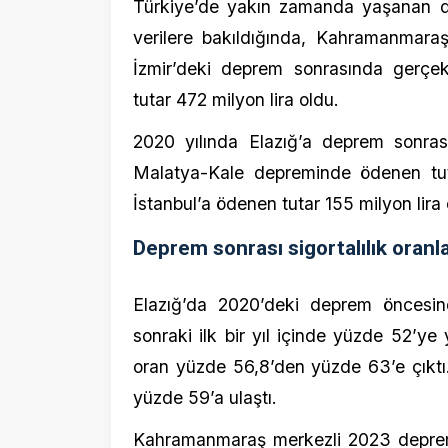
Elazığ’da 2020’deki deprem öncesinde yü
sonraki ilk bir yıl içinde yüzde 52’ye yüks
oran yüzde 56,8’den yüzde 63’e çıktı. Ege
yüzde 59’a ulaştı.
Kahramanmaraş merkezli 2023 depremleri 
sigortalılık oranı yüzde 50’den yüzde 57’ye 
Ağustos 2025 itibarıyla poliçelerin genel y
yenileme motivasyonunu artırmak amacıyla
yüzde 20 yenileme indirimi yapılıyor
sürdürülebilirliğini sağlamak hem de vatanda
olması hedefleniyor.
YORUMLAR