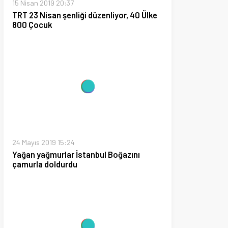
019 15:24
ğmurlar İstanbul Boğazını
doldurdu
019 11:49
yice karıştı Ece Seçkin açıklama