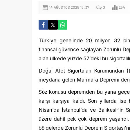
Türkiye genelinde 20 milyon 32 bin konu
finansal güvence sağlayan Zorunlu Deprem Sigo
alan ülkede yüzde 57’deki bu sigortalılık ora
Doğal Afet Sigortaları Kurumundan (DASK)
meydana gelen Marmara Depremi derin izler 
Söz konusu depremden bu yana geçen 26 yıld
karşı karşıya kaldı. Son yıllarda ise baş
Nisan’da İstanbul’da ve Balıkesir’in Sındı
üzere dahil pek çok deprem yaşandı. Bu o
bölgelerde Zorunlu Deprem Sigortası’nın önemi
Deprem sigortasına en fazla ilgi Mar
DASK verilerine göre, Türkiye genelinde 