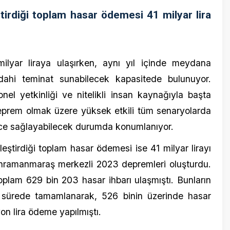
ağlayabilecek durumda konumlanıyor.
ği toplam hasar ödemesi ise 41 milyar lirayı
nmaraş merkezli 2023 depremleri oluşturdu.
29 bin 203 hasar ihbarı ulaşmıştı. Bunların
de tamamlanarak, 526 binin üzerinde hasar
a ödeme yapılmıştı.
erde ödenen tazminatlara ilişkin açıklanan
rasında en fazla tazminat ödemesi 2020’de
ildi. İzmir depremi sonrası DASK’ın ödediği
ılan ödeme tutarı 458 milyon lira, 2024’te
1 milyon lira ve 2025’teki deprem sonrası
 kayıtlara geçti.
tı