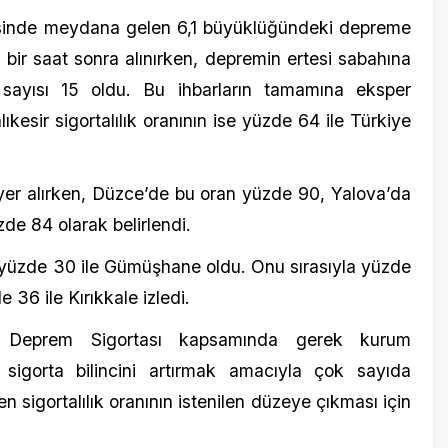
alırken, Düzce’de bu oran yüzde 90, Yalova’da
olarak belirlendi.
de 30 ile Gümüşhane oldu. Onu sırasıyla yüzde
e Kırıkkale izledi.
prem Sigortası kapsamında gerek kurum
rta bilincini artırmak amacıyla çok sayıda
talılık oranının istenilen düzeye çıkması için
i toplam hasar ödemesi 41 milyar lira
iraya ulaşırken, aynı yıl içinde meydana
teminat sunabilecek kapasitede bulunuyor.
kinliği ve nitelikli insan kaynağıyla başta
olmak üzere yüksek etkili tüm senaryolarda