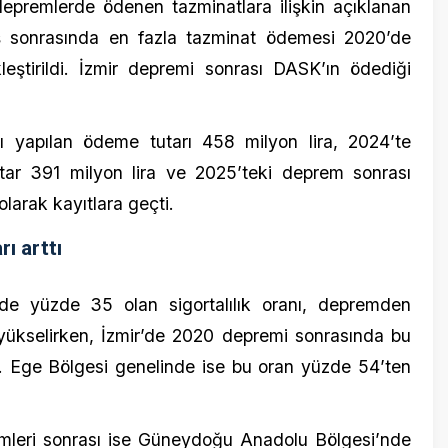
zde 35 olan sigortalılık oranı, depremden
elirken, İzmir’de 2020 depremi sonrasında bu
 Bölgesi genelinde ise bu oran yüzde 54’ten
sonrası ise Güneydoğu Anadolu Bölgesi’nde
yükseldi.
enileme oranı yüzde 60 olurken, vatandaşların
 poliçelerini düzenli olarak yenileyenlere
. Bu sayede, hem sigortalılık oranının
şların sürekli olarak finansal güvence altında