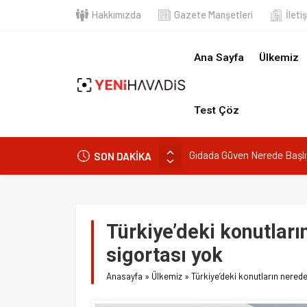
Hakkımızda
Gazete Manşetleri
İletişim
Ana Sayfa
Ülkemiz
Dün
Test Çöz
SON DAKİKA
Muğla’da orman yangını
DOA’NIN BEDELİNİTÜKETİCİYE 
e-Devlet’in en çok kullanılan uygu
“Kurumsaldır, hata yapmaz.” Dem
Türkiye’deki konutların n
Gıdada Güven Nerede Başlıyor, Ne
sigortası yok
Anasayfa
»
Ülkemiz
»
Türkiye’deki konutların neredeyse yar