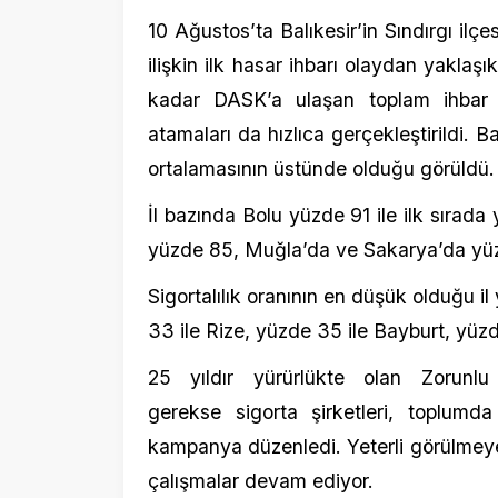
İl bazında Bolu yüzde 91 ile ilk sırada yer 
yüzde 85, Muğla’da ve Sakarya’da yüzde 84 
Sigortalılık oranının en düşük olduğu il yüz
33 ile Rize, yüzde 35 ile Bayburt, yüzde 36 il
25 yıldır yürürlükte olan Zorunlu De
gerekse sigorta şirketleri, toplumda sigo
kampanya düzenledi. Yeterli görülmeyen sigor
çalışmalar devam ediyor.
DASK’ın bugüne kadar gerçekleştirdiğ
oldu
DASK’ın toplam ödeme gücü 355 milyar l
gelebilecek iki ayrı depreme karşı dahi 
DASK, mali gücün yanı sıra operasyonel yet
Marmara Denizi’nde beklenen olası deprem 