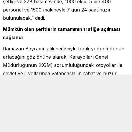
şefliği ve 278 bakımevinde, 1000 ekip, 5 bin 400
personel ve 1500 makineyle 7 gün 24 saat hazır
bulunulacak.” dedi.
Mümkün olan şeritlerin tamamının trafiğe açılması
sağlandı
Ramazan Bayramı tatili nedeniyle trafik yoğunluğunun
artacağını göz önüne alarak, Karayolları Genel
Müdürlüğünün (KGM) sorumluluğundaki otoyollar ile
devlet ve il yollarında vatandaşların rahat ve huzur
içinde seyahat edebilmelerini sağlamak, trafik kazalarını
asgari seviyeye indirmek amacıyla gerekli önlemlerin
alındığını vurgulayan Karaismailoğlu, şöyle konuştu:
“Bu kapsamda güzergahlarda gerekli kontroller
yapılarak trafik işaretleri ve yol güvenliğini destekleyen
tüm elemanlar gözden geçirildi. Yapım, bakım, onarım