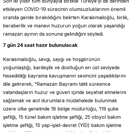
Son iki yıldır tüm dünyayla birlikte Türkiye’yi de derinden
etkileyen COVID-19 sürecinin olumsuzluklarının önemli
oranda geride bırakıldığını belirten Karaismailoğlu, birlik,
beraberlik ve manevi huzurun yoğun olarak yaşandığı
ramazan ayının da sonuna gelindiğini söyledi.
7 gün 24 saat hazır bulunulacak
Karaismailoğlu, sevgi, saygı ve hoşgörünün
yoğunlaştığı, kardeşlik ve dostluğun en üst seviyede
hissedildiği bayrama kavuşmanın sevincini yaşadıklarını
dile getirerek, “Ramazan Bayramı tatili süresince
vatandaşların huzur ve güven içinde seyahat etmelerini
sağlamak ve acil durumlara müdahalede bulunmak
üzere ülke genelinde 18 bölge müdürlüğü, 119 şube
şefliği, 15 tünel bakım işletme şefliği, 25 otoyol bakım
işletme şefliği, 15 yap-işlet-devret (YİD) bakım işletme