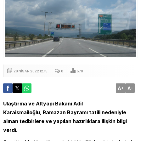
29 NISAN 2022 12:15
0
570
A
A
+
-
Ulaştırma ve Altyapı Bakanı Adil
Karaismailoğlu, Ramazan Bayramı tatili nedeniyle
alınan tedbirlere ve yapılan hazırlıklara ilişkin bilgi
verdi.