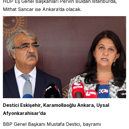
HDP Eş Genel Başkanları Pervin Buldan İstanbul’da,
Mithat Sancar ise Ankara’da olacak.
Destici Eskişehir, Karamollaoğlu Ankara, Uysal
Afyonkarahisar’da
BBP Genel Başkanı Mustafa Destici, bayramı