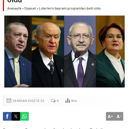
Anasayfa
»
Siyaset
»
Liderlerin bayram programları belli oldu
29 NISAN 2022 12:22
0
944
A
A
+
-