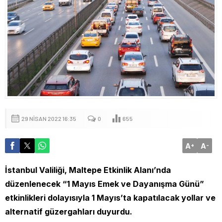
29 NISAN 2022 16:35
0
655
A
A
+
-
İstanbul Valiliği, Maltepe Etkinlik Alanı’nda
düzenlenecek “1 Mayıs Emek ve Dayanışma Günü”
etkinlikleri dolayısıyla 1 Mayıs’ta kapatılacak yollar ve
alternatif güzergahları duyurdu.