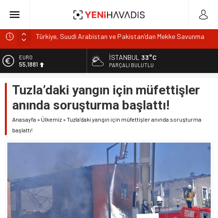
Türkiye, Suudi Arabistan ve Pakistan’dan Mekke Savunma
Anlaşması
Gıdada Güven Nerede Başlıyor, Nerede Bitiyor?
İSTANBUL
33°C
EURO
Muğla’da orman yangını
55,1881
PARÇALI BULUTLU
DOA’NIN BEDELİNİTÜKETİCİYE Mİ ÖDETİYORLAR?
ALTIN
Tuzla’daki yangın için müfettişler
6.660,55
e-Devlet’in en çok kullanılan uygulamaları SGK hizmetleri
oldu
anında soruşturma başlattı!
BİST
13.779,39
Anasayfa
»
Ülkemiz
»
Tuzla’daki yangın için müfettişler anında soruşturma
başlattı!
DOLAR
47,7111