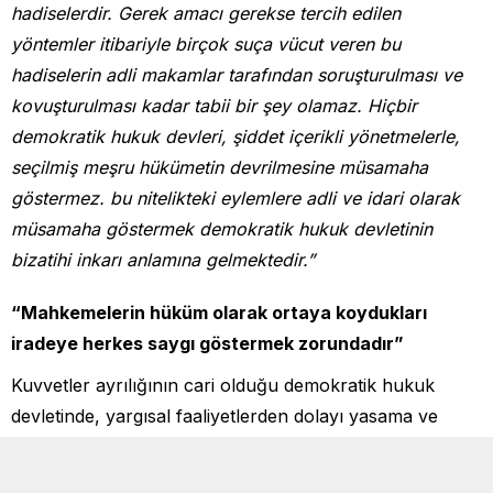
hadiselerdir. Gerek amacı gerekse tercih edilen
yöntemler itibariyle birçok suça vücut veren bu
hadiselerin adli makamlar tarafından soruşturulması ve
kovuşturulması kadar tabii bir şey olamaz. Hiçbir
demokratik hukuk devleri, şiddet içerikli yönetmelerle,
seçilmiş meşru hükümetin devrilmesine müsamaha
göstermez. bu nitelikteki eylemlere adli ve idari olarak
müsamaha göstermek demokratik hukuk devletinin
bizatihi inkarı anlamına gelmektedir.”
“Mahkemelerin hüküm olarak ortaya koydukları
iradeye herkes saygı göstermek zorundadır”
Kuvvetler ayrılığının cari olduğu demokratik hukuk
devletinde, yargısal faaliyetlerden dolayı yasama ve
yürütmenin itham edilemeyeceğini belirten Aydın,
yargılama faaliyetinin bağımsız ve tarafsız