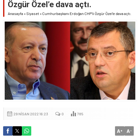
Özgür Özel’e dava açtı.
Anasayfa
»
Siyaset
»
Cumhurbaşkanı Erdoğan CHP’li Özgür Özel’e dava açtı.
29 NISAN 2022 16:23
0
785
A
A
+
-