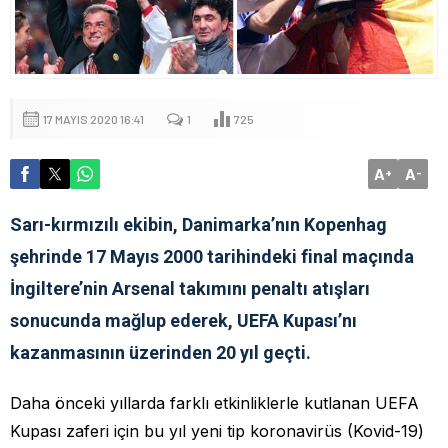
17 MAYIS 2020 16:41
1
725
A
A
+
-
Sarı-kırmızılı ekibin, Danimarka’nın Kopenhag
şehrinde 17 Mayıs 2000 tarihindeki final maçında
İngiltere’nin Arsenal takımını penaltı atışları
sonucunda mağlup ederek, UEFA Kupası’nı
kazanmasının üzerinden 20 yıl geçti.
Daha önceki yıllarda farklı etkinliklerle kutlanan UEFA
Kupası zaferi için bu yıl yeni tip koronavirüs (Kovid-19)