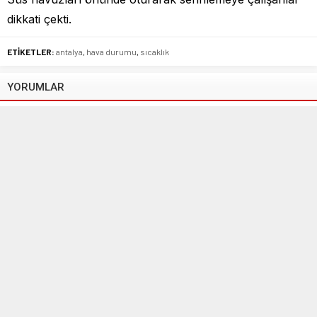
dikkati çekti.
ETİKETLER:
antalya
,
hava durumu
,
sıcaklık
YORUMLAR
Beni sonraki yorumlar için e-posta ile bilgilendir.
Beni yeni yazılarda e-posta ile bilgilendir.