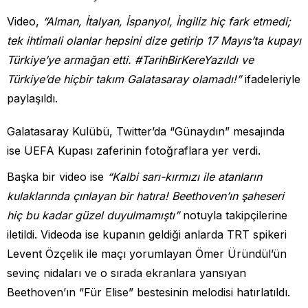
Video,
“Alman, İtalyan, İspanyol, İngiliz hiç fark etmedi;
tek ihtimali olanlar hepsini dize getirip 17 Mayıs’ta kupayı
Türkiye’ye armağan etti. #TarihBirKereYazıldı ve
Türkiye’de hiçbir takım Galatasaray olamadı!”
ifadeleriyle
paylaşıldı.
Galatasaray Kulübü, Twitter’da “Günaydın” mesajında
ise UEFA Kupası zaferinin fotoğraflara yer verdi.
Başka bir video ise
“Kalbi sarı-kırmızı ile atanların
kulaklarında çınlayan bir hatıra! Beethoven’ın şaheseri
hiç bu kadar güzel duyulmamıştı”
notuyla takipçilerine
iletildi. Videoda ise kupanın geldiği anlarda TRT spikeri
Levent Özçelik ile maçı yorumlayan Ömer Üründül’ün
sevinç nidaları ve o sırada ekranlara yansıyan
Beethoven’ın “Für Elise” bestesinin melodisi hatırlatıldı.