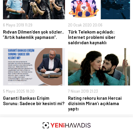
6 Mayıs 2019 11:29
20 Ocak 2020 20:06
Rıdvan Dilmen’den şok sözler..
Türk Telekom açıkladı:
”Artık hakemlik yapmasın”.
İnternet problemi siber
saldırıdan kaynaklı
5 Mayıs 2025 18:20
7 Nisan 2019 21:23
Garanti Bankası Erişim
Rating rekoru kıran Hercai
Sorunu: Sadece bir kesinti mi?
dizisinin Miran’ı açıklama
yaptı