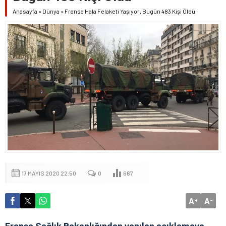
Anasayfa
»
Dünya
»
Fransa Hala Felaketi Yaşıyor, Bugün 483 Kişi Öldü
17 MAYIS 2020 22:50
0
667
A
A
+
-