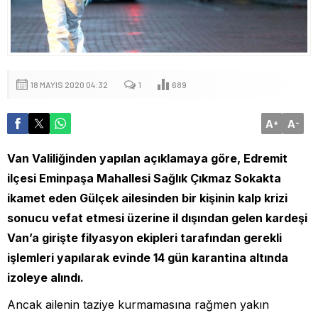
18 MAYIS 2020 04:32
1
689
A
A
+
-
Van Valiliğinden yapılan açıklamaya göre, Edremit
ilçesi Eminpaşa Mahallesi Sağlık Çıkmaz Sokakta
ikamet eden Gülçek ailesinden bir kişinin kalp krizi
sonucu vefat etmesi üzerine il dışından gelen kardeşi
Van’a girişte filyasyon ekipleri tarafından gerekli
işlemleri yapılarak evinde 14 gün karantina altında
izoleye alındı.
Ancak ailenin taziye kurmamasına rağmen yakın