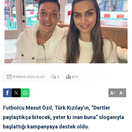
17 MAYIS 2020 22:53
0
870
A
A
+
-
Futbolcu Mesut Özil, Türk Kızılay’ın, “Dertler
paylaştıkça bitecek, yeter ki inan buna” sloganıyla
başlattığı kampanyaya destek oldu.