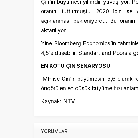
öngörülen en düşük büyüme hızı anlamına da
Kaynak: NTV
YORUMLAR
Beni sonraki yorumlar için e-posta ile bilgilendir.
Beni yeni yazılarda e-posta ile bilgilendir.