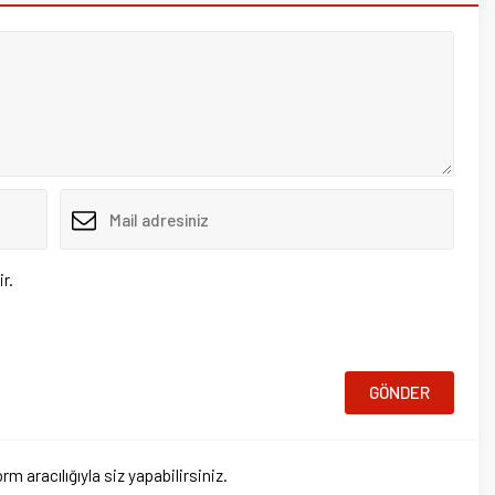
ığıyla siz yapabilirsiniz.
tkisiz çakar kullanma cezası
llanma cezası yazıldı