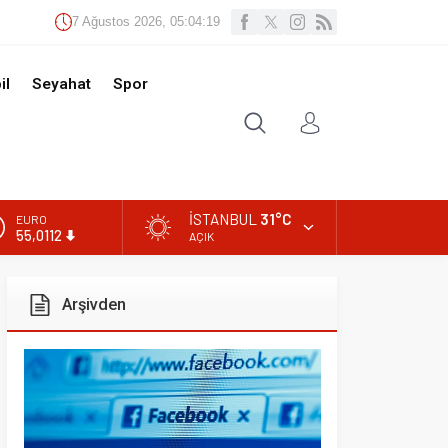
Ağustos 2026, 05:04:21
t
Spor
İSTANBUL
31°C
AÇIK
ivden