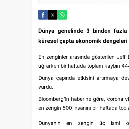
Dünya genelinde 3 binden fazla kişin
küresel çapta ekonomik dengeleri de etk
En zenginler arasında gösterilen Jeff Bezos
uğrarken bir haftada toplam kaybın 444 milyar
Dünya çapında etkisini artırmaya devam
vurdu.
Bloomberg’in haberine göre, corona virüs sa
en zengin 500 insanını bir haftada toplam 44
Dünyanın en zengin üç ismi olarak
Bezos
,
Microsoft
‘un kurucusu
Bill G
Başkanı
Bernard Arnault
toplamda 30 milya