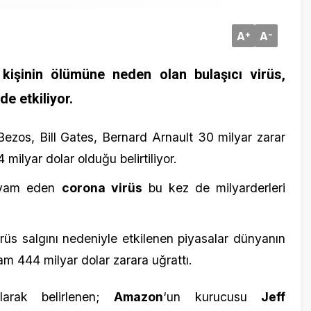
in ölümüne neden olan bulaşıcı virüs,
iliyor.
, Bill Gates, Bernard Arnault 30 milyar zarar
15 Şubat 2
 dolar olduğu belirtiliyor.
İspanya 
 eden
corona virüs
bu kez de milyarderleri
lgını nedeniyle etkilenen piyasalar dünyanın
4 milyar dolar zarara uğrattı.
 belirlenen;
Amazon
‘un kurucusu
Jeff
ates
ve
LVMH
Grubu Yönetim Kurulu
7 Ocak 20
r dolar zarara uğradı.
7 Kez Ar