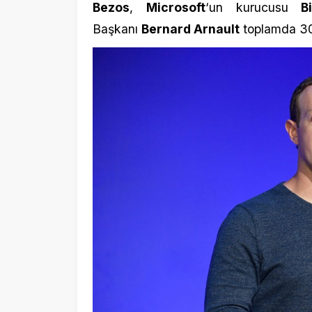
Tesla
‘nın CEO’su
Elon Musk
ise listede 
virüs nedeniyle servetinden bir haftada 9 m