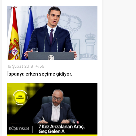
019 14:55
erken seçime gidiyor.
26 16:54
ızalanan Araç, Geç Gelen Adalet