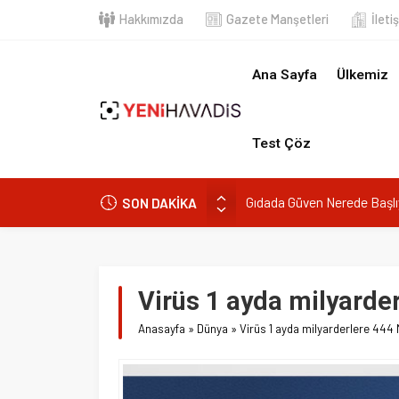
Hakkımızda
Gazete Manşetleri
İletişim
Ana Sayfa
Ülkemiz
Dün
Test Çöz
SON DAKİKA
Muğla’da orman yangını
DOA’NIN BEDELİNİTÜKETİCİYE 
e-Devlet’in en çok kullanılan uygu
“Kurumsaldır, hata yapmaz.” Dem
Virüs 1 ayda milyarderler
Gıdada Güven Nerede Başlıyor, Ne
Anasayfa
»
Dünya
»
Virüs 1 ayda milyarderlere 444 Milyar ka