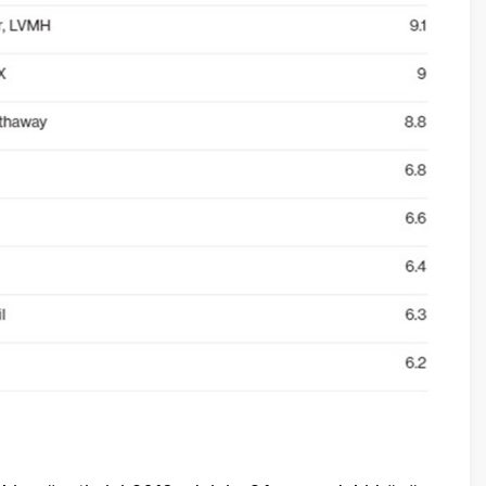
önetimini 2019 yılı için 6,1 oranındaki büyüme
de 6 – 6,5 arasında bir büyüme hedefinin
lar yüzde 6 civarında olarak dillendirildiği
 göre en kötü senaryoda büyüme oranı yüzde
 oran yüzde 4,8’e gerileyebilir.
etti. Bu oran aynı zamanda 1990 yılından beri