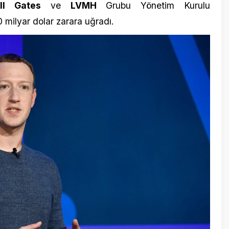
2 Ağustos 
e-Devlet’
geçti
8 Ocak 201
Bu terbi
dünyanın 25. en zengini arasında yer alırken
vermedi 
ilyar dolar kaybetti. Facebook kurucusu Mark