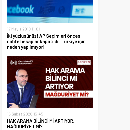
19 11:01
sünüz! AP Seçimleri öncesi
aplar kapatıldı.. Türkiye için
pılmıyor!
026 15:45
A BİLİNCİ Mİ ARTIYOR,
YET Mİ?