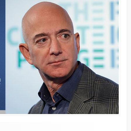
17 Mayıs 20
İki yüzlü
sahte hes
neden ya
15 Şubat 2
HAK ARAM
MAĞDURİ
A
A
+
-