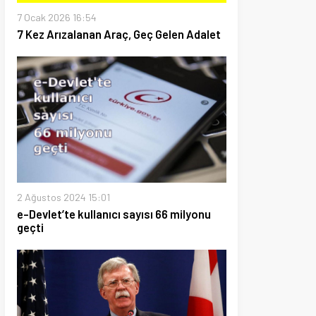
2024 15:01
te kullanıcı sayısı 66 milyonu
9 13:36
yesize Başkan Erdoğan randevu
ülkesine döndü