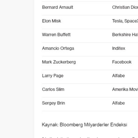
Çin’in büyümesi yıllardır yavaşlıyor, Pekin y
oranını tutturmuştu. 2020 için ise yüz
açıklanması bekleniyordu. Bu oranın şu sıra
aktarılıyor.
Yine Bloomberg Economics’in tahminlerine
4,5’e düşebilir. Standart and Poors’a göre bu
EN KÖTÜ ÇİN SENARYOSU
IMF ise Çin’in büyümesini 5,6 olarak revize 