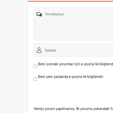
Henüz yorum yapılmamış. İlk yorumu yukarıdaki form aracıl
4 Ayda 2 Bin 70 Kişiye ye
yazıldı
Anasayfa
»
Yaşam
»
4 Ayda 2 Bin 70 Kişiye yetkisiz çakar ku