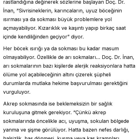
rastlandığına değinerek sözlerine başlayan Doç. Dr.
İnan, “Sivrisineklerin, karıncaların, uyuz böceğinin
ısırması ya da sokması büyük problemlere yol
açmayabiliyor. Kızarıklık ve kaşıntı yapıp birkaç saat
içinde kendiliğinden geçiyor” diyor.
Her böcek ısırığı ya da sokması bu kadar masum
olmayabiliyor. Özellikle de arı sokmaları… Doç. Dr. İnan,
arı sokmalarının bazı kişilerde alerjik reaksiyonlara hatta
ölüme yol açabileceğinin altını çizerek şüpheli
durumlarda mutlaka hekime başvurulması gerektiğini
vurguluyor.
Akrep sokmasında ise beklemeksizin bir sağlık
kuruluşuna gitmek gerekiyor. “Çünkü akrep
sokmalarında öncelikle acı, uyuşma, sokulan bölgede
yanma ve şişme görülüyor. Hatta bazen nefes darlığı,
halsizlik, baş dönmesi, kusma veya kas krampları