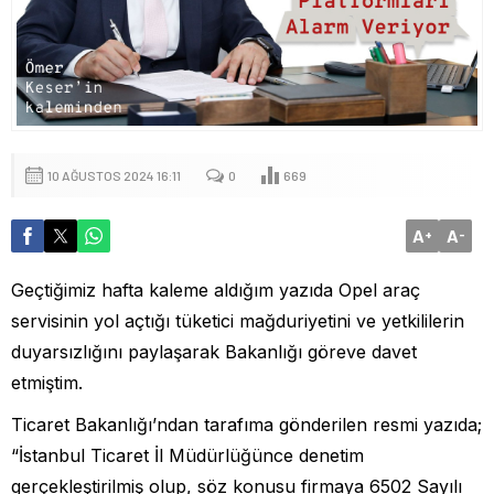
10 AĞUSTOS 2024 16:11
0
669
A
A
+
-
Geçtiğimiz hafta kaleme aldığım yazıda Opel araç
servisinin yol açtığı tüketici mağduriyetini ve yetkililerin
duyarsızlığını paylaşarak Bakanlığı göreve davet
etmiştim.
Ticaret Bakanlığı’ndan tarafıma gönderilen resmi yazıda;
“İstanbul Ticaret İl Müdürlüğünce denetim
gerçekleştirilmiş olup, söz konusu firmaya 6502 Sayılı