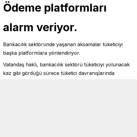
Ödeme platformları
alarm veriyor.
Bankacılık sektöründe yaşanan aksamalar tüketiciyi
başka platformlara yönlendiriyor.
Vatandaş haklı, bankacılık sektörü tüketiciyi yolunacak
kaz gibi gördüğü sürece tüketici davranışlarında
yaşanan değişkenlik doğaldır.
Mutlaka duymuşsunuzdur. Paycel bir ödeme platformu.
Tek tıkla güvenli ödemeyi taahhüt ediyor müşterilerine.
Köşemize ulaşan belgeler durumun hiçte öyle
olmadığını gösteriyor.
İstanbul’da yaşayan tüketicimizin Paycell hesabı ile