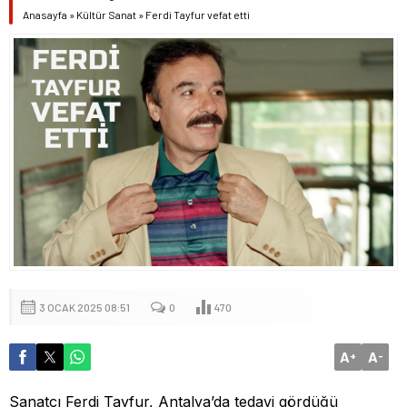
Anasayfa
»
Kültür Sanat
»
Ferdi Tayfur vefat etti
3 OCAK 2025 08:51
0
470
A
A
+
-
Sanatçı Ferdi Tayfur, Antalya’da tedavi gördüğü