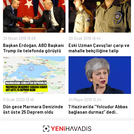
29 Nisan 2019 19:28
20 Ocak 2019 19:44
Başkan Erdoğan, ABD Başkanı
Eski Uzman Çavuş’lar çarşı ve
Trump ile telefonda görüştü
mahalle bekçiliğine talip
11 Ocak 2020 13:45
24 Mayıs 2019 12:24
Dün gece Marmara Denizinde
7 Haziran’da ”Yolcudur Abbas
üst üste 25 Deprem oldu
bağlasan durmaz” dedi..