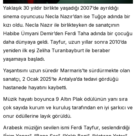
Yaklaşık 30 yıldır birlikte yaşadığı 2007’de ayrıldığı
sinema oyuncusu Necla Nazır’dan ise Tuğçe adında bir
kızı oldu. Necla Nazır ile birlikteyken de sanatçının
Habibe Ümyani Demir’den Ferdi Taha adında bir çocuğu
daha dünyaya geldi. Tayfur, uzun yıllar sonra 2010’da
yeniden ilk eşi Zeliha Turanbayburt ile beraber
yaşamaya başladı.
Yaşantısını uzun süredir Marmaris’te sürdürmekte olan
sanatçı, 2 Ocak 2025’te Antalya’da tedavi gördüğü
hastanede hayatını kaybetti.
Müzik hayatı boyunca 9 Altın Plak ödülünün yanı sıra
çok sayıda kurum ve kuruluş tarafından en iyi şarkıcı ve
onur ödüllerine layık görüldü.
Arabesk müziğin sevilen ismi Ferdi Tayfur, seslendirdiği
“İçim Yanar”, “Bana Sor”, “Yaktı Beni”, “Hatıran Yeter”,