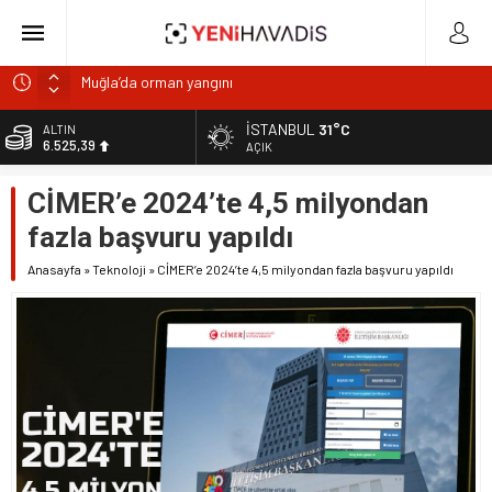
Muğla’da orman yangını
DOA’NIN BEDELİNİTÜKETİCİYE Mİ ÖDETİYORLAR?
İSTANBUL
31°C
BİST
13.788,73
e-Devlet’in en çok kullanılan uygulamaları SGK hizmetleri
AÇIK
oldu
DOLAR
CİMER’e 2024’te 4,5 milyondan
47,5954
“Kurumsaldır, hata yapmaz.” Demeyin!
fazla başvuru yapıldı
Gıdada Güven Nerede Başlıyor, Nerede Bitiyor?
EURO
55,0690
Anasayfa
»
Teknoloji
»
CİMER’e 2024’te 4,5 milyondan fazla başvuru yapıldı
ALTIN
6.525,39