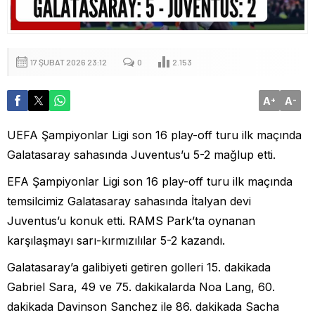
17 ŞUBAT 2026 23:12
0
2.153
A
A
+
-
UEFA Şampiyonlar Ligi son 16 play-off turu ilk maçında
Galatasaray sahasında Juventus’u 5-2 mağlup etti.
EFA Şampiyonlar Ligi son 16 play-off turu ilk maçında
temsilcimiz Galatasaray sahasında İtalyan devi
Juventus’u konuk etti. RAMS Park’ta oynanan
karşılaşmayı sarı-kırmızılılar 5-2 kazandı.
Galatasaray’a galibiyeti getiren golleri 15. dakikada
Gabriel Sara, 49 ve 75. dakikalarda Noa Lang, 60.
dakikada Davinson Sanchez ile 86. dakikada Sacha