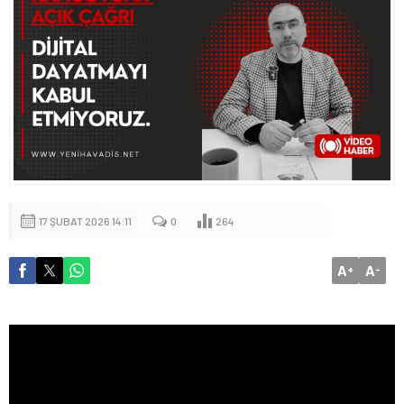
17 ŞUBAT 2026 14:11
0
264
A
A
+
-