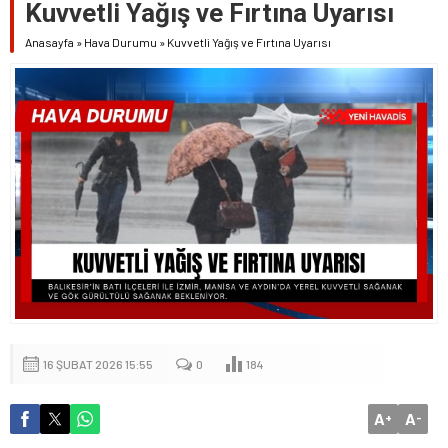
Kuvvetli Yağış ve Fırtına Uyarısı
Anasayfa
»
Hava Durumu
»
Kuvvetli Yağış ve Fırtına Uyarısı
16 ŞUBAT 2026 15:55
0
184
A
A
+
-