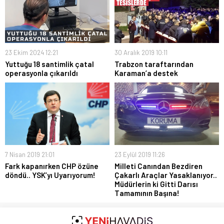
23 Ekim 2024 12:21
30 Aralık 2019 10:11
Yuttuğu 18 santimlik çatal
Trabzon taraftarından
operasyonla çıkarıldı
Karaman’a destek
7 Nisan 2019 21:01
23 Eylül 2019 11:26
Fark kapanırken CHP özüne
Milleti Canından Bezdiren
döndü.. YSK’yı Uyarıyorum!
Çakarlı Araçlar Yasaklanıyor..
Müdürlerin ki Gitti Darısı
Tamamının Başına!